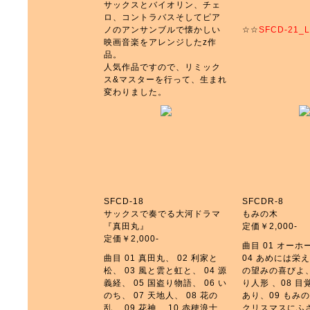
サックスとバイオリン、チェ
ロ、コントラバスそしてピア
ノのアンサンブルで懐かしい
☆☆
SFCD-21_L
映画音楽をアレンジしたz作
品。
人気作品ですので、リミック
ス&マスターを行って、生まれ
変わりました。
SFCD-18
SFCDR-8
サックスで奏でる大河ドラマ
もみの木
『真田丸』
定価￥2,000-
定価￥2,000-
曲目 01 オー
曲目 01 真田丸、 02 利家と
04 あめには栄え
松、 03 風と雲と虹と、 04 源
の望みの喜びよ、
義経、 05 国盗り物語、 06 い
り人形 、08 
のち、 07 天地人、 08 花の
あり、09 もみ
乱、 09 花神、 10 赤穂浪士、
クリスマスにふ