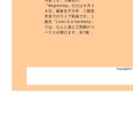
写真です。３曲目の
『Beginning』だけは６月２
９日、鎌倉女子大学 二階堂
学舎でのライブ収録です。１
曲目『Love is a harmony』
では、なんと滋と三四朗のコ
ーラスが聴けます。全7曲 。
Copyright© S