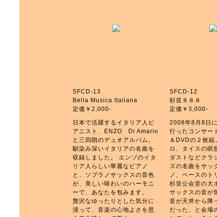
SFCD-13
SFCD-12
Bella Musica Italiana
杉並８８８
定価￥2,000-
定価￥3,000-
日本で活躍するイタリア人ピ
2008年8月8
アニスト、ENZO Di Amario
行ったコンサー
と三四朗のデュオアルバム。
＆DVDの２枚
馴染み深いイタリアの名曲を
ロ、タイスの瞑
収録しました。 エンゾのイタ
ダストなどクラ
リア人らしい華麗なピアノ
ズの名曲をサッ
と、ソプラノサックスの音色
ノ、ベースのト
が、美しい味わいのハーモニ
杉並公会堂の大
ーで、あなたを包みます。
サックスの音が
贅沢なゆったりとした気分に
音が天井から降
浸って、音楽の心地よさを思
だった、と会場