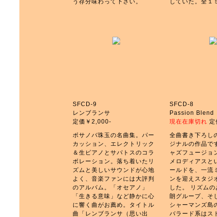
う存分味わって下さい。
していた。全１５
SFCD-9
SFCD-8
レンブランサ
Passion Blend
定価￥2,000-
現在在庫切れ
定価
ボサノバ珠玉の名曲集。パー
全曲書き下ろし
カッション、エレクトリック
ジナルの作品です
＆生ピアノとサパトスのコラ
ャズフュージョ
ボレーション。落ち着いたリ
メロディアスと
ズムと美しいサウンドが心地
ールドを、一流
よく、音楽ファンには大評判
ンを迎えスタジ
のアルバム。「オセアノ」
した。 リズム
「生きる意味」など静かに心
朗グループ、そ
に響く曲がお薦め。タイトル
シャーマンズ島
曲「レンブランサ（思い出
バラード系はス