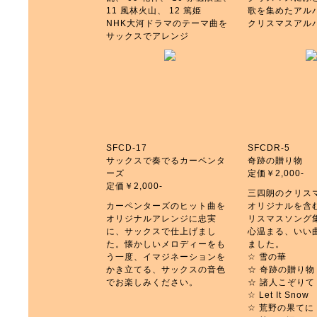
11 風林火山、 12 篤姫
歌を集めたアル
NHK大河ドラマのテーマ曲を
クリスマスアル
サックスでアレンジ
SFCD-17
SFCDR-5
サックスで奏でるカーペンタ
奇跡の贈り物
ーズ
定価￥2,000-
定価￥2,000-
三四朗のクリス
カーペンターズのヒット曲を
オリジナルを含
オリジナルアレンジに忠実
リスマスソング
に、サックスで仕上げまし
心温まる、いい
た。懐かしいメロディーをも
ました。
う一度、イマジネーションを
☆ 雪の華
かき立てる、サックスの音色
☆ 奇跡の贈り物
でお楽しみください。
☆ 諸人こぞりて
☆ Let It Snow
☆ 荒野の果てに