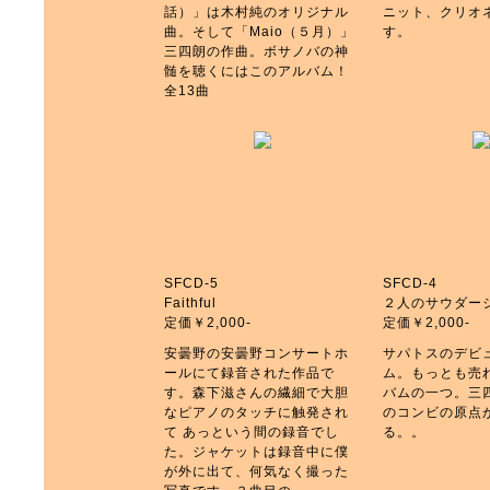
話）」は木村純のオリジナル
ニット、クリオ
曲。そして「Maio（５月）」
す。
三四朗の作曲。ボサノバの神
髄を聴くにはこのアルバム！
全13曲
SFCD-5
SFCD-4
Faithful
２人のサウダー
定価￥2,000-
定価￥2,000-
安曇野の安曇野コンサートホ
サパトスのデビ
ールにて録音された作品で
ム。もっとも売
す。森下滋さんの繊細で大胆
バムの一つ。三
なピアノのタッチに触発され
のコンビの原点
て あっという間の録音でし
る。。
た。ジャケットは録音中に僕
が外に出て、何気なく撮った